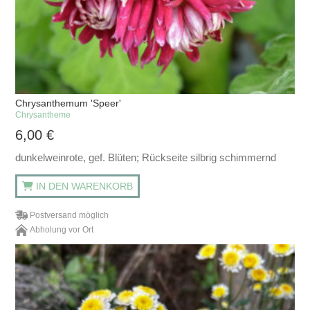
Chrysanthemum 'Speer'
Chrysantheme
6,00
€
dunkelweinrote, gef. Blüten; Rückseite silbrig schimmernd
IN DEN WARENKORB
Postversand möglich
Abholung vor Ort