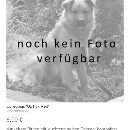
Coreopsis 'UpTick Red'
Mädchenauge
6,00
€
dunkelrote Blüten mit leuchtend gelben Spitzen; kompakter