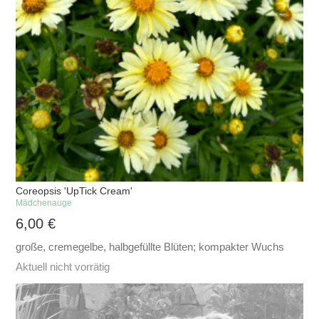
Coreopsis 'UpTick Cream'
Mädchenauge
6,00
€
große, cremegelbe, halbgefüllte Blüten; kompakter Wuchs
Aktuell nicht vorrätig