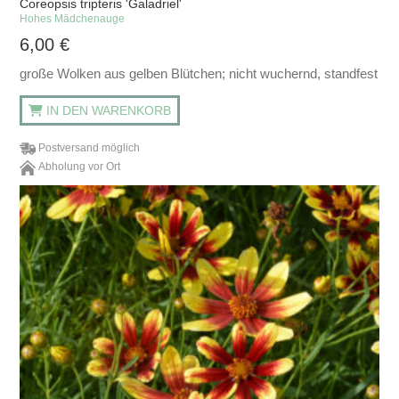
Coreopsis tripteris 'Galadriel'
Hohes Mädchenauge
6,00
€
große Wolken aus gelben Blütchen; nicht wuchernd, standfest
IN DEN WARENKORB
Postversand möglich
Abholung vor Ort