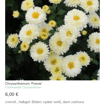
Chrysanthemum 'Poesie'
Cremeweiße Chrysantheme
6,00
€
cremef., halbgef. Blüten; später weiß, dann zartrosa