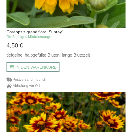
Coreopsis grandiflora 'Sunray'
Großblütiges Mädchenauge
4,50
€
tiefgelbe, halbgefüllte Blüten; lange Blütezeit
IN DEN WARENKORB
Postversand möglich
Abholung vor Ort