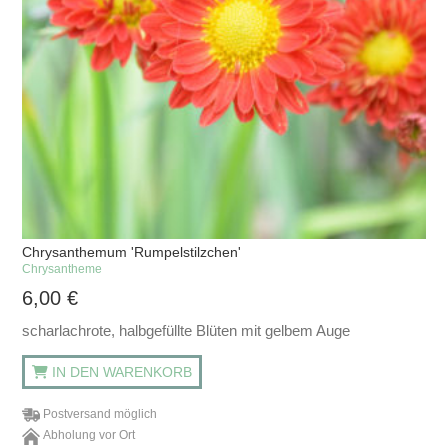
Chrysanthemum 'Rumpelstilzchen'
Chrysantheme
6,00
€
scharlachrote, halbgefüllte Blüten mit gelbem Auge
IN DEN WARENKORB
Postversand möglich
Abholung vor Ort