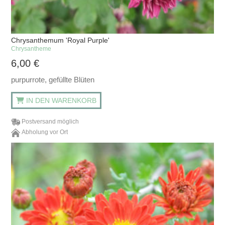
Chrysanthemum 'Royal Purple'
Chrysantheme
6,00
€
purpurrote, gefüllte Blüten
IN DEN WARENKORB
Postversand möglich
Abholung vor Ort