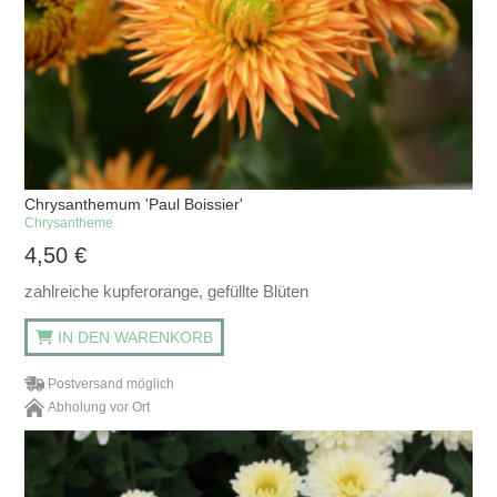
Chrysanthemum 'Paul Boissier'
Chrysantheme
4,50
€
zahlreiche kupferorange, gefüllte Blüten
IN DEN WARENKORB
Postversand möglich
Abholung vor Ort