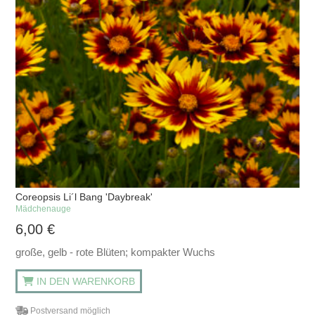
Coreopsis Li´l Bang 'Daybreak'
Mädchenauge
6,00
€
große, gelb - rote Blüten; kompakter Wuchs
IN DEN WARENKORB
Postversand möglich