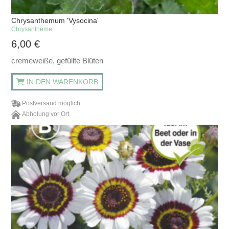
Chrysanthemum 'Vysocina'
Chrysantheme
6,00
€
cremeweiße, gefüllte Blüten
IN DEN WARENKORB
Postversand möglich
Abholung vor Ort