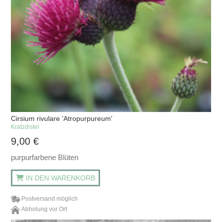
Cirsium rivulare 'Atropurpureum'
Kratzdistel
9,00
€
purpurfarbene Blüten
IN DEN WARENKORB
Postversand möglich
Abholung vor Ort