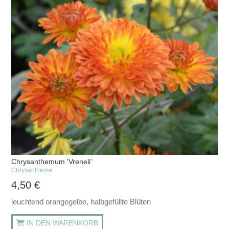
Chrysanthemum 'Vreneli'
Chrysantheme
4,50
€
leuchtend orangegelbe, halbgefüllte Blüten
IN DEN WARENKORB