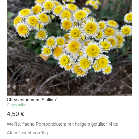
Chrysanthemum 'Stallion'
Chrysantheme
4,50
€
Weiße, flache Pomponblüten; mit hellgelb gefüllter Mitte
Aktuell nicht vorrätig