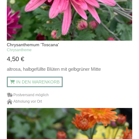
Chrysanthemum 'Toscana'
Chrysantheme
4,50
€
altrosa, halbgefüllte Blüten mit gelbgrüner Mitte
IN DEN WARENKORB
Postversand möglich
Abholung vor Ort