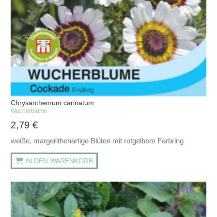
Chrysanthemum carinatum
Wucherblume
2,79
€
weiße, margerithenartige Blüten mit rotgelbem Farbring
IN DEN WARENKORB