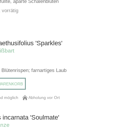
füllte, aparte Schalenblüten
 vorrätig
ethusifolius 'Sparkles'
ißbart
Blütenrispen; farnartiges Laub
WARENKORB
d möglich
Abholung vor Ort
 incarnata 'Soulmate'
anze