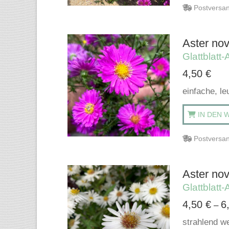
Postversan
Aster novi
Glattblatt-
4,50
€
einfache, le
IN DEN 
Postversan
Aster nov
Glattblatt-
4,50
€
6
–
strahlend we