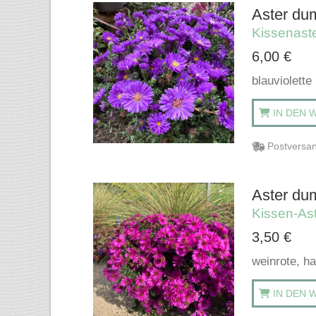
Aster du
Kissenast
6,00
€
blauviolett
IN DEN 
Postversan
Aster dum
Kissen-As
3,50
€
weinrote, h
IN DEN 