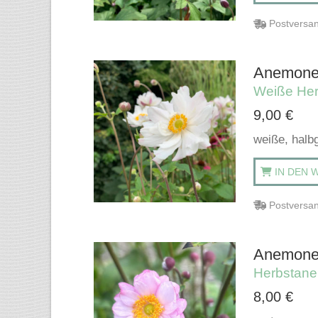
Postversan
Anemone 
Weiße He
9,00
€
weiße, halbg
IN DEN 
Postversan
Anemone 
Herbstan
8,00
€