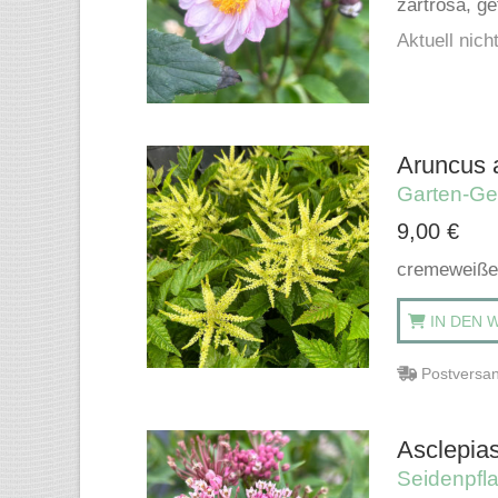
zartrosa, ge
Aktuell nicht
Aruncus a
Garten-Ge
9,00
€
cremeweiße 
IN DEN 
Postversan
Asclepias
Seidenpfl