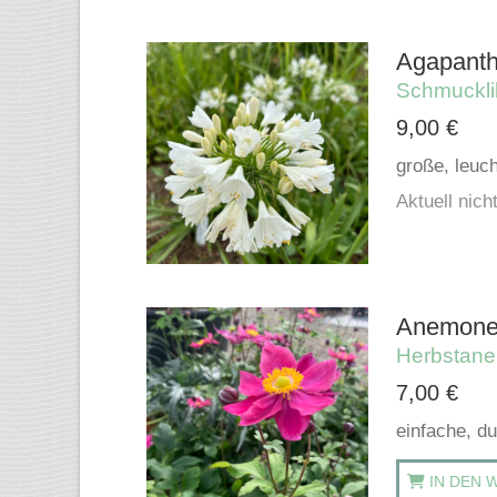
Agapanth
Schmucklil
9,00
€
große, leuc
Aktuell nicht
Anemone 
Herbstan
7,00
€
einfache, d
IN DEN 