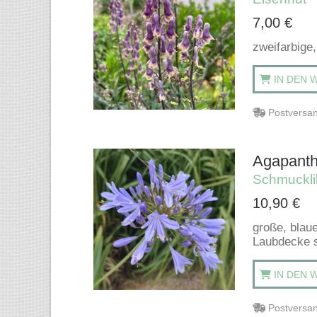
7,00
€
zweifarbige
IN DEN 
Postversan
Agapanthu
Schmucklil
10,90
€
große, blau
Laubdecke s
IN DEN 
Postversan