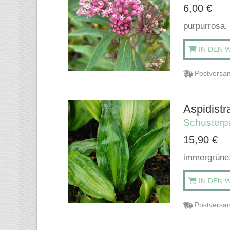
6,00
€
purpurrosa,
IN DEN 
Postversan
Aspidistr
Schusterp
15,90
€
immergrüne,
IN DEN 
Postversan