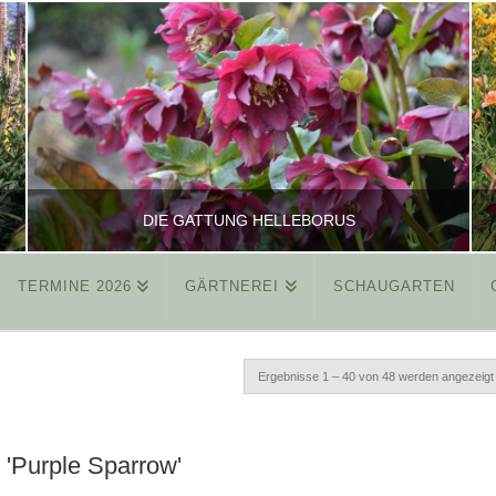
DIE GATTUNG HELLEBORUS
TERMINE 2026
GÄRTNEREI
SCHAUGARTEN
REINHARD
ALLGEMEIN
Ergebnisse 1 – 40 von 48 werden angezeigt
MÄRZ 26, 2015
 'Purple Sparrow'