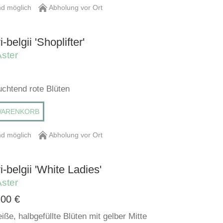
d möglich
Abholung vor Ort
-belgii 'Shoplifter'
Aster
uchtend rote Blüten
WARENKORB
d möglich
Abholung vor Ort
i-belgii 'White Ladies'
Aster
,00
€
iße, halbgefüllte Blüten mit gelber Mitte