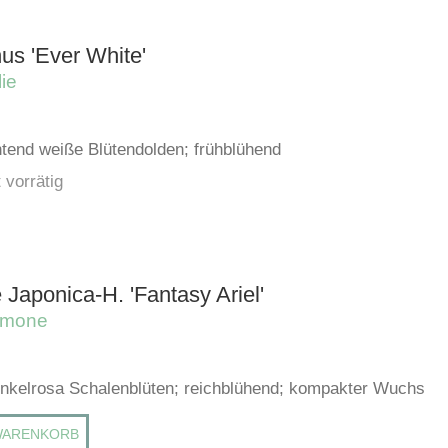
us 'Ever White'
ie
htend weiße Blütendolden; frühblühend
 vorrätig
Japonica-H. 'Fantasy Ariel'
emone
unkelrosa Schalenblüten; reichblühend; kompakter Wuchs
WARENKORB