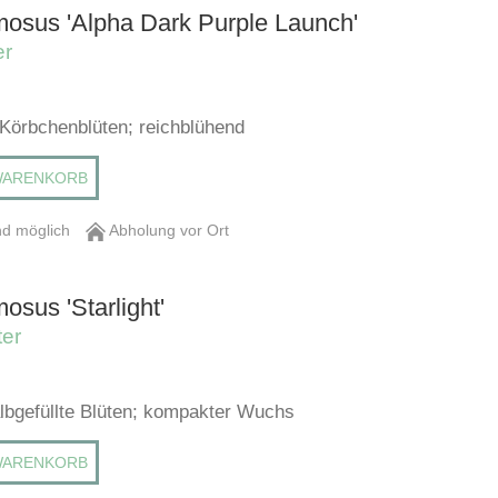
mosus 'Alpha Dark Purple Launch'
er
e Körbchenblüten; reichblühend
WARENKORB
d möglich
Abholung vor Ort
osus 'Starlight'
ter
albgefüllte Blüten; kompakter Wuchs
WARENKORB