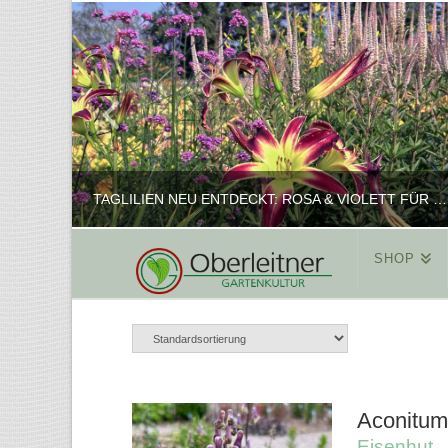
TAGLILIEN NEU ENTDECKT: ROSA & VIOLETT FÜR ROMANTISCHE PFLANZKOMBINATIONEN
SHOP
REINHARD
PFLANZENPRÄSENTATION, SHOP
FEBRUAR 16, 2025
Aconitum
Eisenhut